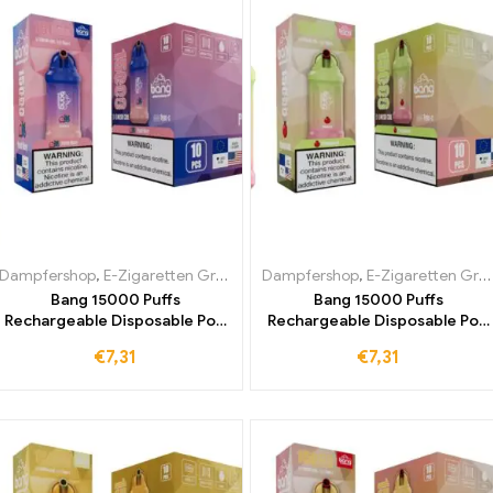
Dampfershop
,
E-Zigaretten Großhandel
Dampfershop
,
E-Zigaretten Großhandel
Bang 15000 Puffs
Bang 15000 Puffs
Rechargeable Disposable Pod
Rechargeable Disposable Pod
Einweg E-Zigarette Peach
Einweg E-Zigarette
€
7,31
€
7,31
Berry – Weltweit
Pomegranate – Ihre Chance
meistverkauft um Ihnen ein
auf das weltweit
unvergleichliches
meistverkaufte Dampferlebni
Geschmackserlebnis zu bieten
das Sie nicht verpassen sollten