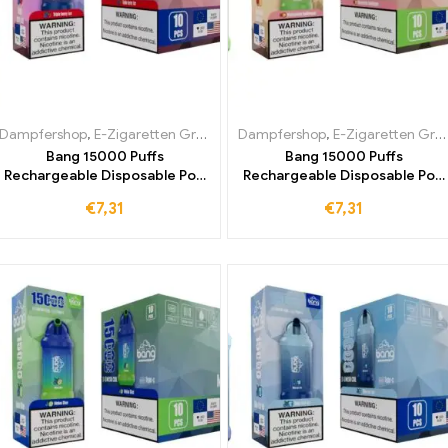
Dampfershop
,
E-Zigaretten Großhandel
Dampfershop
,
E-Zigaretten Großhandel
Bang 15000 Puffs
Bang 15000 Puffs
Rechargeable Disposable Pod
Rechargeable Disposable Pod
Einweg E-Zigarette Triple
Einweg E-Zigarette
€
7,31
€
7,31
Berry Ice – Ihr Partner für
Watermelon Bubblegum Holen
unvergessliche
Sie sich das beste
Dampferlebnisse direkt ab
Dampferlebnis ohne
Werk kaufen
Zollgebühren jetzt verfügbar