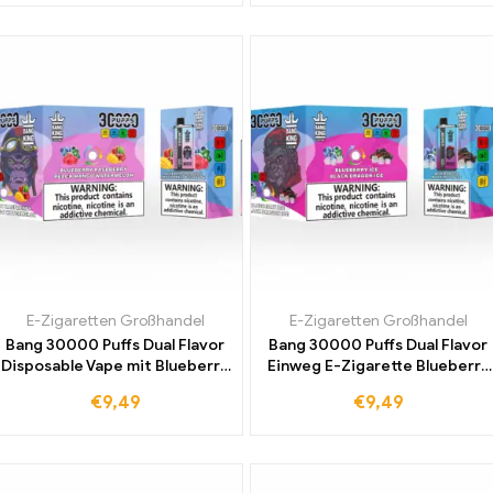
zum besten Preis
Werk für Sie
E-Zigaretten Großhandel
E-Zigaretten Großhandel
Bang 30000 Puffs Dual Flavor
Bang 30000 Puffs Dual Flavor
Disposable Vape mit Blueberry
Einweg E-Zigarette Blueberry
Raspberry und Peach Mango
Ice und Black Dragon Ice für
€
9,49
€
9,49
Watermelon Jetzt zum
doppelte
Großhandelspreis Kaufen und
Geschmackserlebnisse zum
Genießen
günstigen Großhandelspreis