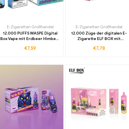
E-Zigaretten Großhandel
E-Zigaretten Großhandel
12.000 PUFFS WASPE Digital
12.000 Züge der digitalen E-
Box Vape mit Erdbeer Himbeer
Zigarette ELF BOX mit
Kirsche Geschmack und
Erdbeer-Wassermelonen-
€
7,59
€
7,78
Zollfrei in Europa
Geschmack für ein
einzigartiges Erlebnis