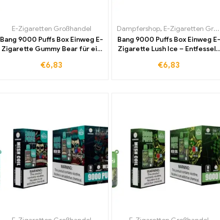
E-Zigaretten Großhandel
Dampfershop
,
E-Zigaretten Großhandel
Bang 9000 Puffs Box Einweg E-
Bang 9000 Puffs Box Einweg E
Zigarette Gummy Bear für ein
Zigarette Lush Ice – Entfesseln
intensives
Sie den Geschmack der
€
6,83
€
6,83
Geschmackserlebnis zum
Erfrischung die Sie bei jedem
günstigen Preis kaufen
Zug begeistert