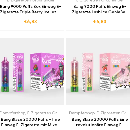
E-Zigaretten Großhandel
E-Zigaretten Großhandel
Bang 9000 Puffs Box Einweg E-
Bang 9000 Puffs Einweg E-
Zigarette Triple Berry Ice jetzt
Zigarette Lush Ice Genießen
kaufen und erfrischenden
Sie den erfrischenden
€
6,83
€
6,83
fruchtigen Geschmack
Geschmack der jedem Zug
erleben
neuen Genuss bietet
Dampfershop
,
E-Zigaretten Großhandel
Dampfershop
,
E-Zigaretten Großhandel
Bang Blaze 20000 Puffs – Ihre
Bang Blaze 20000 Puffs Eine
Einweg E-Zigarette mit Mixed
revolutionäre Einweg E-