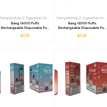
Dampfershop
,
E-Zigaretten Großhandel
Dampfershop
,
E-Zigaretten Großhandel
Bang 15000 Puffs
Bang 15000 Puffs
Rechargeable Disposable Pod
Rechargeable Disposable Pod
Ihre Einweg E-Zigarette für
Vape Blue Razz Ice – genießen
€
7,31
€
7,31
unvergessliche Momente mit
Sie 15000 Züge duty-free
dem köstlichen Geschmack
erhältlich für ein
von Melon Blue
unvergleichliches
Dampferlebnis direkt in Ihre
Lunge