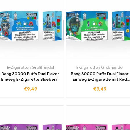
E-Zigaretten Großhandel
E-Zigaretten Großhandel
Bang 30000 Puffs Dual Flavor
Bang 30000 Puffs Dual Flavor
Einweg E-Zigarette Blueberry
Einweg E-Zigarette mit Red
Raspberry und Mixed Mouldy
Bull und Blaubeer-
€
9,49
€
9,49
Fruit Duty-free für
Wassermelone für intensiven
einzigartigen Geschmack
Geschmack