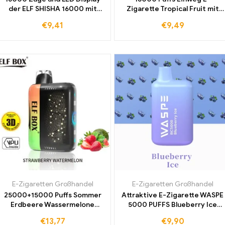
der ELF SHISHA 16000 mit
Zigarette Tropical Fruit mit
Erdbeer Ice Aroma für ein
Airflow Adjustment für
€
9,41
€
9,49
unvergessliches Erlebnis
individuellen Geschmack und
ultimativen Genuss
E-Zigaretten Großhandel
E-Zigaretten Großhandel
25000+15000 Puffs Sommer
Attraktive E-Zigarette WASPE
Erdbeere Wassermelone
5000 PUFFS Blueberry Ice
Geschmack ELF BOX PULSE X
Entdecken Sie
€
13,77
€
9,90
Großhandelspreise und