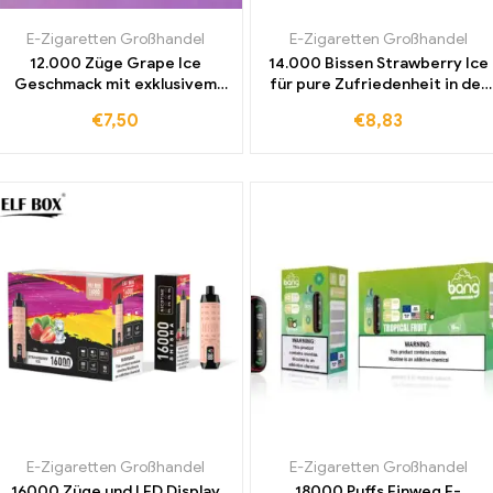
E-Zigaretten Großhandel
E-Zigaretten Großhandel
12.000 Züge Grape Ice
14.000 Bissen Strawberry Ice
Geschmack mit exklusivem
für pure Zufriedenheit in der
Angebot der WASPE Vape
ELF BOX RGB Verpackung
€
7,50
€
8,83
Factory direkt vom Hersteller
E-Zigaretten Großhandel
E-Zigaretten Großhandel
16000 Züge und LED Display
18000 Puffs Einweg E-