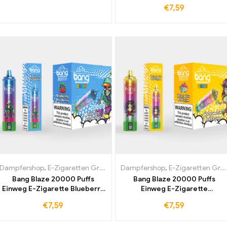
Berries der perfekte Begleiter
Zigarette mit Peach Ice die Sie
€
7,59
für fruchtige Dampfmomente
nicht verpassen sollten –
sofort Duty-free kaufen
Duty-free Einkauf für jeden
Dampfershop
,
E-Zigaretten Großhandel
Dampfershop
,
E-Zigaretten Großhandel
Bang Blaze 20000 Puffs
Bang Blaze 20000 Puffs
Einweg E-Zigarette Blueberry
Einweg E-Zigarette
Raspberry Hochwertige
Watermelon Bubblegum – für
€
7,59
€
7,59
Aromen, die Sie lieben werden
alle die das Frischegefühl
und das alles duty-free und
lieben jetzt zu