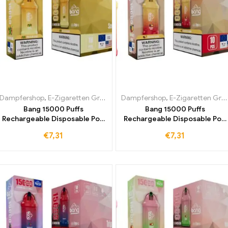
Dampfershop
,
E-Zigaretten Großhandel
Dampfershop
,
E-Zigaretten Großhandel
Bang 15000 Puffs
Bang 15000 Puffs
Rechargeable Disposable Pod
Rechargeable Disposable Pod
Einweg E-Zigarette Sex On The
Einweg E-Zigarette
€
7,31
€
7,31
Beach Ein
Strawberry Mango – Ideal für
Geschmackserlebnis, das
den täglichen Genuss bequem
begeistert – jetzt einfach und
und unkompliziert
schnell bestellen