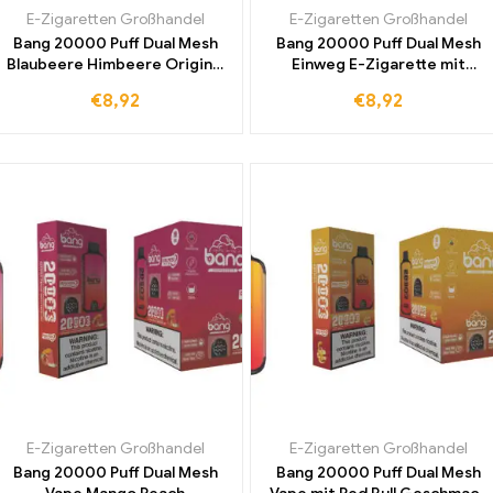
E-Zigaretten Großhandel
E-Zigaretten Großhandel
Bang 20000 Puff Dual Mesh
Bang 20000 Puff Dual Mesh
Blaubeere Himbeere Original
Einweg E-Zigarette mit
Werk Hohe Qualität mit bis zu
Raspberry Watermelon Das
€
8,92
€
8,92
20000 Zügen für
beliebteste Aroma weltweit
einzigartiges Dampfen
zum Top-Preis entdecken
E-Zigaretten Großhandel
E-Zigaretten Großhandel
Bang 20000 Puff Dual Mesh
Bang 20000 Puff Dual Mesh