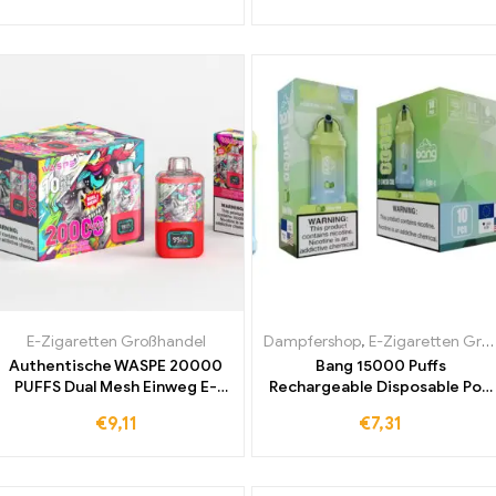
zollfreie Blaubeer Genüsse
E-Zigaretten Großhandel
Dampfershop
,
E-Zigaretten Großhandel
Authentische WASPE 20000
Bang 15000 Puffs
PUFFS Dual Mesh Einweg E-
Rechargeable Disposable Pod
Zigarette mit Erdbeere und
Die beste Wahl unter den
€
9,11
€
7,31
Wassermelone jetzt zum
weltweit meistverkauften
Sonderpreis
Einweg E-Zigaretten mit
erfrischendem Melon Mint
Geschmack