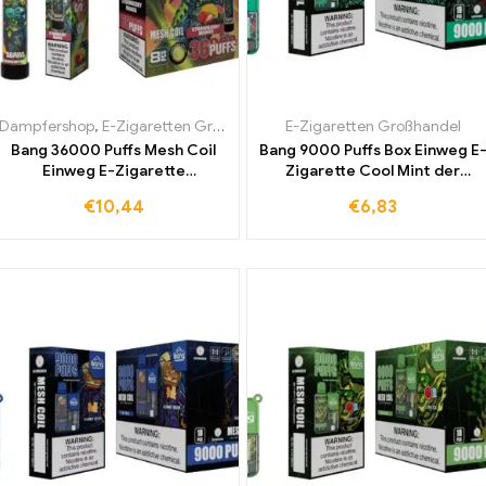
Dampfershop
,
E-Zigaretten Großhandel
E-Zigaretten Großhandel
Bang 36000 Puffs Mesh Coil
Bang 9000 Puffs Box Einweg E
Einweg E-Zigarette
Zigarette Cool Mint der
Strawberry Mango – genießen
weltweit beliebteste Klassike
€
10,44
€
6,83
Sie den weltweit
für intensives und
meistverkauften Geschmack
erfrischendes Dampfen
zu einem fantastischen
Großhandelspreis