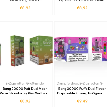
Vape Mango Peach
Vape mit Red Bull Geschmack
Watermelon Weltweit Beliebt
und LED Display langlebige
€
8,92
€
8,92
Zollfrei für Einzigartiges
Batterie jetzt zu
Dampferlebnis
Großhandelspreisen erhältlich
E-Zigaretten Großhandel
Dampfershop
,
E-Zigaretten Großhandel
Bang 20000 Puff Dual Mesh
Bang 30000 Puffs Dual Flavor
Vape Strawberry Kiwi Weltweit
Disposable Einweg E-Zigarett
führend im Verkauf zu
Strawberry and Watermelon
€
8,92
€
9,49
Großhandelspreisen Ihre
und Grape Ice Top Qualität zu
Chance auf Premiumqualität
Großhandelspreis direkt vom