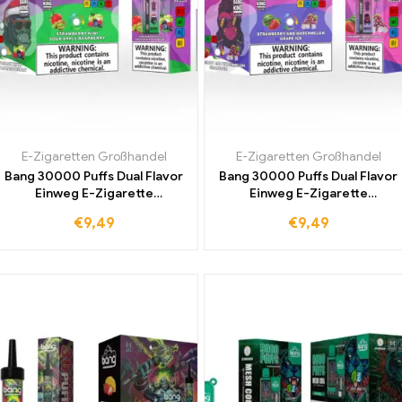
E-Zigaretten Großhandel
E-Zigaretten Großhandel
Bang 30000 Puffs Dual Flavor
Bang 30000 Puffs Dual Flavor
Einweg E-Zigarette
Einweg E-Zigarette
Strawberry Kimi und Sour
Strawberry Watermelon und
€
9,49
€
9,49
Apple Raspberry Beliebter
Grape Ice Beste Qualität zum
Geschmack für
Großhandelspreis direkt vom
unvergleichliches Dampfen
Hersteller
weltweit