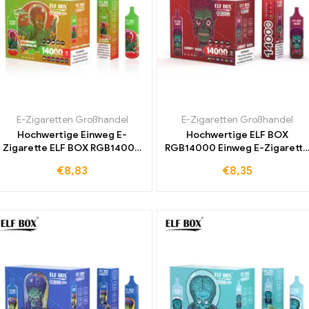
E-Zigaretten Großhandel
E-Zigaretten Großhandel
Hochwertige Einweg E-
Hochwertige ELF BOX
Zigarette ELF BOX RGB14000
RGB14000 Einweg E-Zigarette
Pro mit Strawberry
mit Cherry Soda Geschmack
€
8,83
€
8,35
Watermelon Geschmack für
und kostenloser Lieferung in
besonderen Genuss
Europa