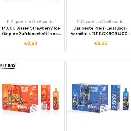
E-Zigaretten Großhandel
E-Zigaretten Großhandel
14.000 Bissen Strawberry Ice
Das beste Preis-Leistungs-
für pure Zufriedenheit in der
Verhältnis ELF BOX RGB14000
ELF BOX RGB Verpackung
Einweg E-Zigarette mit
€
8,83
€
8,35
intensivem Double Apple
Geschmack