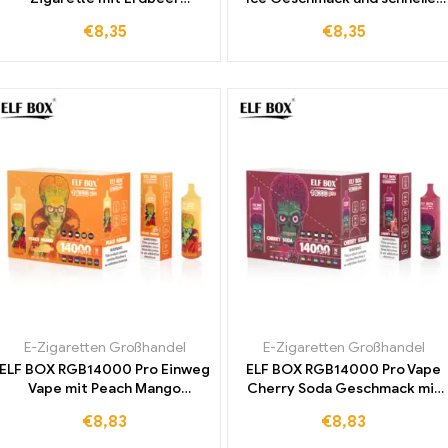
Wassermelonen-Geschmack
Lieferung direkt zu dir nach
€
8,35
€
8,35
jetzt weltweit erhältlich und
Hause
sofort verfügbar
E-Zigaretten Großhandel
E-Zigaretten Großhandel
ELF BOX RGB14000 Pro Einweg
ELF BOX RGB14000 Pro Vape
Vape mit Peach Mango
Cherry Soda Geschmack mit
Geschmack hohe Qualität und
Zollfreier Lieferung in ganz
€
8,83
€
8,83
günstiger Großhandelspreis
Europa