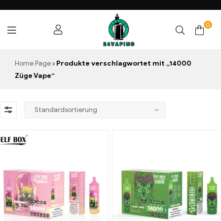
0
24VAPING.COM
Home Page
Produkte verschlagwortet mit „14000
Züge Vape“