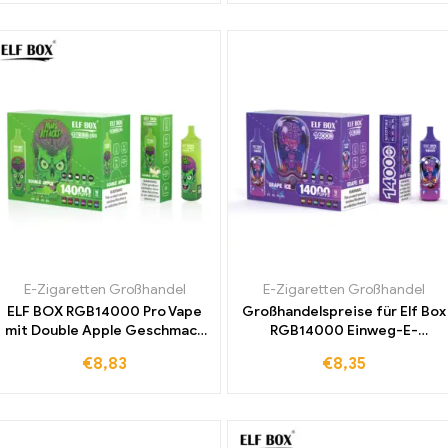
E-Zigaretten Großhandel
E-Zigaretten Großhandel
ELF BOX RGB14000 Pro Vape
Großhandelspreise für Elf Box
mit Double Apple Geschmack
RGB14000 Einweg-E-
und wählbarer Nikotin
Zigarette mit erfrischendem
€
8,83
€
8,35
Konzentration für
Grape Ice Geschmack günstig
individuellen Genuss
kaufen