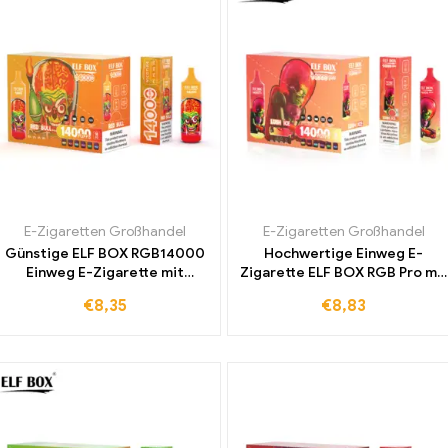
E-Zigaretten Großhandel
E-Zigaretten Großhandel
Günstige ELF BOX RGB14000
Hochwertige Einweg E-
Einweg E-Zigarette mit
Zigarette ELF BOX RGB Pro mit
erfrischendem Red Bull
14000 Zügen und Lush Ice
€
8,35
€
8,83
Geschmack zum kleinen Preis
Geschmack