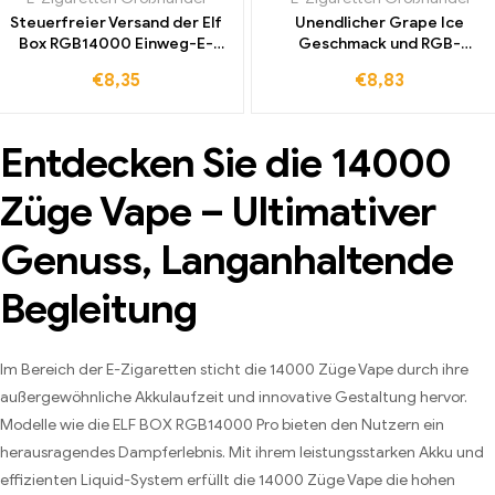
Steuerfreier Versand der Elf
Unendlicher Grape Ice
Box RGB14000 Einweg-E-
Geschmack und RGB-
Zigarette Strawberry Ice in
Beleuchtung im ELF BOX
€
8,35
€
8,83
ganz Europa
RGB14000 Pro für
unvergessliche Erlebnisse
Entdecken Sie die 14000
Züge Vape – Ultimativer
Genuss, Langanhaltende
Begleitung
Im Bereich der E-Zigaretten sticht die 14000 Züge Vape durch ihre
außergewöhnliche Akkulaufzeit und innovative Gestaltung hervor.
Modelle wie die ELF BOX RGB14000 Pro bieten den Nutzern ein
herausragendes Dampferlebnis. Mit ihrem leistungsstarken Akku und
effizienten Liquid-System erfüllt die 14000 Züge Vape die hohen