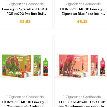
E-Zigaretten Großhandel
E-Zigaretten Großhandel
Einweg E-Zigarette ELF BOX
Elf Box RGB14000 Einweg E
RGB14000 Pro Red Bull
Zigarette Blue Razz Ice in
Geschmack Steuerfrei für den
Großmengen zu günstigen
€
8,83
€
8,35
europäischen Markt
Preisen kaufen
E-Zigaretten Großhandel
E-Zigaretten Großhandel
Elf Box RGB14000 Einweg E-
ELF BOX RGB14000 mit Lush
Zigarette mit Erdbeer
Ice Geschmack und schneller