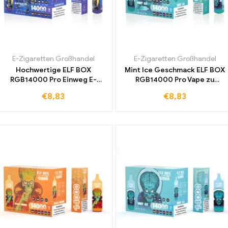
E-Zigaretten Großhandel
E-Zigaretten Großhandel
Hochwertige ELF BOX
Mint Ice Geschmack ELF BOX
RGB14000 Pro Einweg E-
RGB14000 Pro Vape zu
Zigarette Blue Razz Ice für den
günstigen Großhandelspreise
€
8,83
€
8,83
internationalen Markt
für Ihr Geschäft kaufen