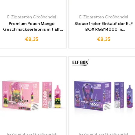
E-Zigaretten Großhandel
E-Zigaretten Großhandel
Premium Peach Mango
Steuerfreier Einkauf der ELF
Geschmackserlebnis mit Elf
BOX RGB14000 in
Box RGB14000 Einweg E-
erfrischendem Mint Ice für
€
8,35
€
8,35
Zigarette für anspruchsvolle
einen besonderen Preis
Nutzer
E-Zigaretten Großhandel
E-Zigaretten Großhandel