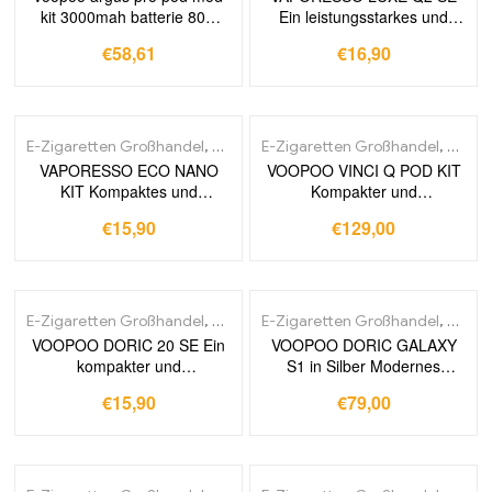
kit 3000mah batterie 80w
Ein leistungsstarkes und
vape mit pnp pod tank pnp
elegantes Dampferlebnis für
€
58,61
€
16,90
spule vm1 vm6
anspruchsvolle Nutzer
elektronischer zigaretten
verdampfer
E-Zigaretten Großhandel
,
Pod-Systeme
E-Zigaretten Großhandel
,
Pod-S
VAPORESSO ECO NANO
VOOPOO VINCI Q POD KIT
KIT Kompaktes und
Kompakter und
leistungsstarkes Vape-Gerät
leistungsstarker E-Zigaretten
€
15,90
€
129,00
für unterwegs und den
Pod mit innovativer
täglichen Gebrauch
Technologie und einfachem
Handling
E-Zigaretten Großhandel
,
Pod-Systeme
E-Zigaretten Großhandel
,
Pod-S
VOOPOO DORIC 20 SE Ein
VOOPOO DORIC GALAXY
kompakter und
S1 in Silber Modernes
leistungsstarker Pod Mod für
Design und Hochwertige
€
15,90
€
79,00
eine erstklassige
Funktionen für Vaping
Dampferfahrung
Enthusiasten