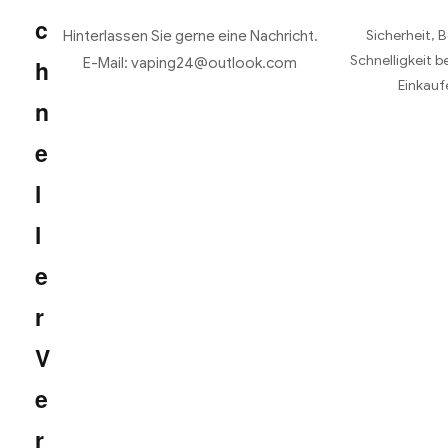
c
Hinterlassen Sie gerne eine Nachricht.
Sicherheit, 
Schnelligkeit b
h
E-Mail: vaping24@outlook.com
Einkauf
n
e
l
l
e
r
V
e
r