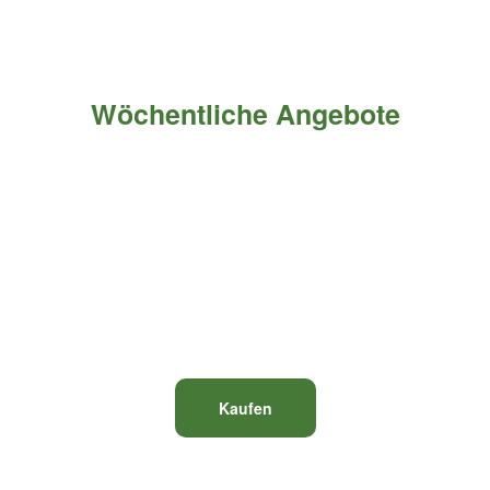
Wöchentliche Angebote
Exklusive 3 % Rabatt auf alle Artikel!
VA
Rabattcode:
Jede Woche aktualisiert mit ständigen Angeboten,
verpassen Sie es nicht!
Kaufen