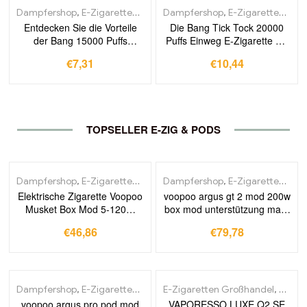
zollfrei in Europa erhältlich
Dampfershop
,
E-Zigaretten Großhandel
Dampfershop
,
E-Zigaretten Großhandel
Entdecken Sie die Vorteile
Die Bang Tick Tock 20000
der Bang 15000 Puffs
Puffs Einweg E-Zigarette mit
Rechargeable Disposable
Blackdragon Ice für die
€
7,31
€
10,44
Pod Einweg E-Zigarette
perfekte Kombination aus
Pineapple Coconut Ice –
Frische und Geschmack
Kaufen Sie jetzt direkt ab
Werk ohne Zoll
TOPSELLER E-ZIG & PODS
Dampfershop
,
E-Zigaretten Großhandel
Dampfershop
,
Mod-Systeme
,
E-Zigaretten Großhandel
,
Pod-Sys
Elektrische Zigarette Voopoo
voopoo argus gt 2 mod 200w
Musket Box Mod 5-120W
box mod unterstützung maat
Leistung von Dual Batterie
tank neues gen. tt 2,0 chip gt
€
46,86
€
79,78
Thread oled Display für Vape
ii elektronischer zigaretten
Zerstäuber
verdampfer
Dampfershop
,
E-Zigaretten Großhandel
E-Zigaretten Großhandel
,
Mod-Systeme
,
Pod-Sys
,
Pod-S
voopoo argus pro pod mod
VAPORESSO LUXE Q2 SE