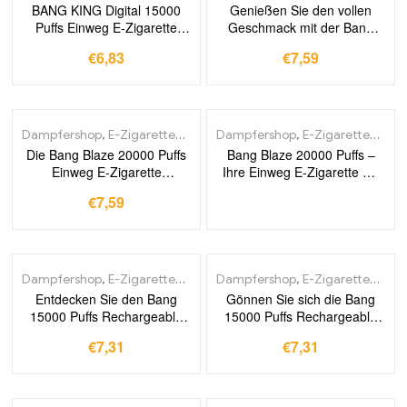
BANG KING Digital 15000
Genießen Sie den vollen
Puffs Einweg E-Zigarette
Geschmack mit der Bang
Peach Mango – Entdecken
Blaze 20000 Puffs Einweg E-
€
6,83
€
7,59
Sie die weltweit
Zigarette Watermelon – Ihre
meistverkaufte E-Zigarette
direkte Verbindung zu einem
die für ihren einzigartigen
unvergleichlichen
Geschmack und die hohe
Dampferlebnis
Qualität bekannt ist
Dampfershop
,
E-Zigaretten Großhandel
Dampfershop
,
E-Zigaretten Großhandel
Die Bang Blaze 20000 Puffs
Bang Blaze 20000 Puffs –
Einweg E-Zigarette
Ihre Einweg E-Zigarette mit
Strawberry Watermelon Ihr
Mixed Berries der perfekte
€
7,59
Schlüssel zu unvergesslichen
Begleiter für fruchtige
Momenten direkt ab Werk
Dampfmomente sofort Duty-
und ohne Zollgebühren
free kaufen
Dampfershop
,
E-Zigaretten Großhandel
Dampfershop
,
E-Zigaretten Großhandel
Entdecken Sie den Bang
Gönnen Sie sich die Bang
15000 Puffs Rechargeable
15000 Puffs Rechargeable
Disposable Pod Vape Royal
Disposable Pod Einweg E-
€
7,31
€
7,31
Grape – Ein langlebiger
Zigarette Rainbow Sherbet –
Begleiter mit 15000 Zügen
Frischer Geschmack
und perfektem
kraftvolle Leistung und
Geschmackserlebnis – Jetzt
zollfreier Versand in Europa