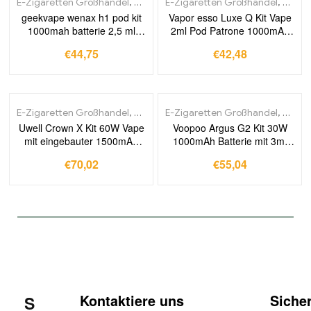
E-Zigaretten Großhandel
,
Pod-Systeme
E-Zigaretten Großhandel
,
Pod-S
geekvape wenax h1 pod kit
Vapor esso Luxe Q Kit Vape
1000mah batterie 2,5 ml
2ml Pod Patrone 1000mAh
leere patrone pod vapor izer
Batterie passen 0,8 Ohm 1,2
€
44,75
€
42,48
elektronische zigarette vape
Ohm Mesh Coil elektronische
pen
Zigarette Vapor izer
E-Zigaretten Großhandel
,
Pod-Systeme
E-Zigaretten Großhandel
,
Pod-S
Uwell Crown X Kit 60W Vape
Voopoo Argus G2 Kit 30W
mit eingebauter 1500mAh
1000mAh Batterie mit 3ml
Batterie 5,3 ml Pod Patrone
Argus Top Fill Patrone
€
70,02
€
55,04
0.3/0,6 Ohm elektronischer
0.4/0,7 Ohm elektronische
Zigaretten verdampfer
Zigaretten schale Vape
Kontaktiere uns
Siche
S