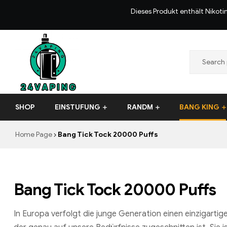
Dieses Produkt enthält Nikoti
24VAPING.COM
SHOP
EINSTUFUNG
RANDM
BANG KING
Home Page
Bang Tick Tock 20000 Puffs
Bang Tick Tock 20000 Puffs
In Europa verfolgt die junge Generation einen einzigarti