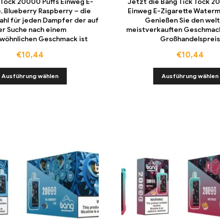
 Tock 20000 Puffs Einweg E-
Jetzt die Bang Tick Tock 2
, Blueberry Raspberry – die
Einweg E-Zigarette Waterm
hl für jeden Dampfer der auf
Genießen Sie den wel
er Suche nach einem
meistverkauften Geschmac
wöhnlichen Geschmack ist
Großhandelsprei
€
10,44
€
10,44
Ausführung wählen
Ausführung wählen