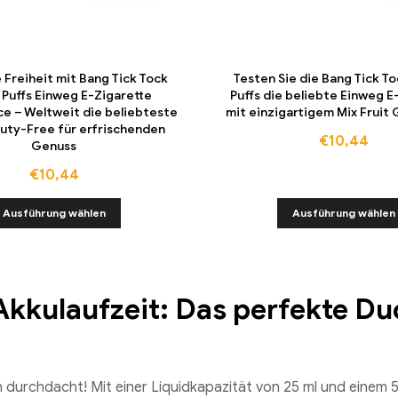
e Freiheit mit Bang Tick Tock
Testen Sie die Bang Tick 
Puffs Einweg E-Zigarette
Puffs die beliebte Einweg E
ce – Weltweit die beliebteste
mit einzigartigem Mix Frui
Duty-Free für erfrischenden
€
10,44
Genuss
€
10,44
Ausführung wählen
Ausführung wählen
Akkulaufzeit: Das perfekte D
h durchdacht! Mit einer Liquidkapazität von 25 ml und einem