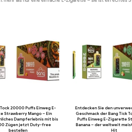
st mehr als nur eine einfache E-Zigarette – sie ist ein echte
 Tock 20000 Puffs Einweg E-
Entdecken Sie den unverwe
te Strawberry Mango – Ein
Geschmack der Bang Tick 
hliches Dampferlebnis mit bis
Puffs Einweg E-Zigarette S
00 Zügen jetzt Duty-free
Banana – der weltweit meis
bestellen
Hit