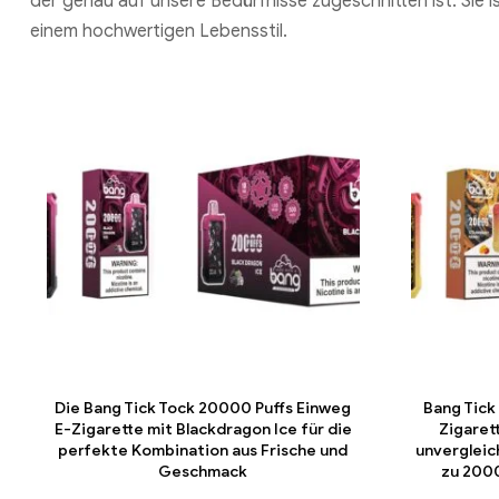
der genau auf unsere Bedürfnisse zugeschnitten ist. Sie i
einem hochwertigen Lebensstil.
Die Bang Tick Tock 20000 Puffs Einweg
Bang Tick
E-Zigarette mit Blackdragon Ice für die
Zigaret
perfekte Kombination aus Frische und
unvergleic
Geschmack
zu 200