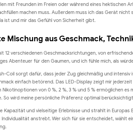
n mit Freunden im Freien oder während eines hektischen Arbei
achfüllen machen muss. Außerdem muss ich das Gerät nicht st
da ist und mir das Gefühl von Sicherheit gibt.
ekte Mischung aus Geschmack, Techni
rt mit 12 verschiedenen Geschmacksrichtungen, von erfrischen
iges Abenteuer für den Gaumen, und ich fühle mich, als wür
-Coil sorgt dafür, dass jeder Zug gleichmäßig und intensiv i
hmack einfach betörend. Das LED-Display zeigt mir jederzeit
 Nikotinoptionen von 0 %, 2 %, 3 % und 5 % ermöglichen es mir
. So wird meine persönliche Präferenz optimal berücksichtigt
apazität und vielseitige Erlebnisse und strahlt in Europas E
ndividualität anstrebt. Wer sich für sie entscheidet, wählt ei
ng.