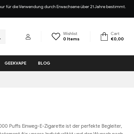
d nur für die Verwendung durch Erwachsene über 21 Jahre bestimmt.
Wishlist
Cart
0
Items
€
0,00
GEEKVAPE
BLOG
00 Puffs Einweg-E-Zigarette ist der perfekte Begleiter,