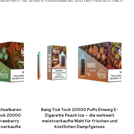
s Statement für unsere Individualität und den Wunsch nach
chselbaren
Bang Tick Tock 20000 Puffs Einweg E-
Tock 20000
Zigarette Peach Ice – die weltweit
trawberry
meistverkaufte Wahl für frischen und
tverkaufte
köstlichen Dampfgenuss