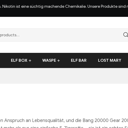
n. Nikotin ist eine süchtig machende Chemikalie. Unsere Produkte sin
ELF BOX
WASPE
ELF BAR
LOST MARY
gen Anspruch an Lebensqualität, und die Bang 20000 Gear 200