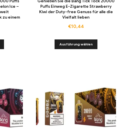
0000 Puffs
Genießen Sie die Bang Tick Tock 20000
elon Ice –
Puffs Einweg E-Zigarette Strawberry
tweit
Kiwi der Duty-free Genuss für alle die
k zu einem
Vielfalt lieben
s
€
10,44
Ausführung wählen