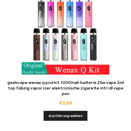
geekvape wenax q pod kit 1000mah batterie 25w vape 2ml
top füllung vapor izer elektronische zigarette mtl rdl vape
pen
€
3,89
Ausführung wählen