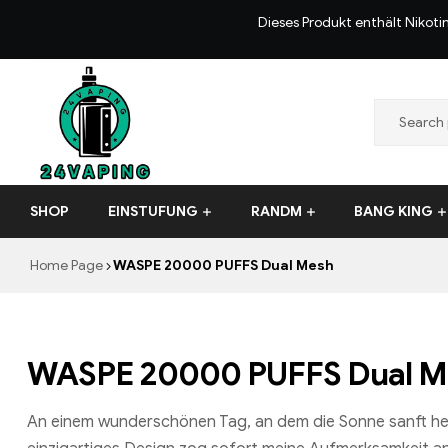
Dieses Produkt enthält Nikoti
24VAPING.COM
SHOP
EINSTUFUNG
RANDM
BANG KING
Home Page
WASPE 20000 PUFFS Dual Mesh
WASPE 20000 PUFFS Dual M
An einem wunderschönen Tag, an dem die Sonne sanft her