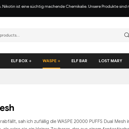
n. Nikotin ist eine süchtig machende Chemikalie. Unsere Produkte sin
ELF BOX
WASPE
ELF BAR
LOST MARY
esh
abfällt, sah ich zufällig die WASPE 20000 PUFFS Dual Mesh i