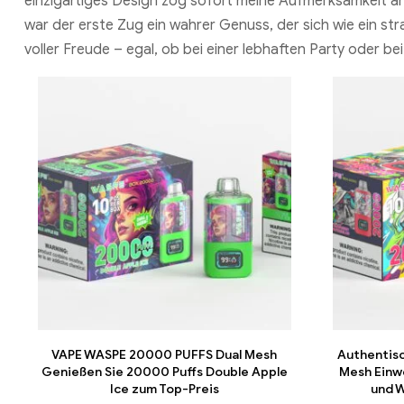
einzigartiges Design zog sofort meine Aufmerksamkeit an, 
war der erste Zug ein wahrer Genuss, der sich wie ein st
voller Freude – egal, ob bei einer lebhaften Party oder 
VAPE WASPE 20000 PUFFS Dual Mesh
Authentis
Genießen Sie 20000 Puffs Double Apple
Mesh Einw
Ice zum Top-Preis
und 