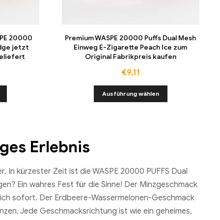
SPE 20000
Premium WASPE 20000 Puffs Dual Mesh
dge jetzt
Einweg E-Zigarette Peach Ice zum
eliefert
Original Fabrikpreis kaufen
€
9,11
Ausführung wählen
ges Erlebnis
er. In kürzester Zeit ist die WASPE 20000 PUFFS Dual
gen? Ein wahres Fest für die Sinne! Der Minzgeschmack
lt dich sofort. Der Erdbeere-Wassermelonen-Geschmack
änzen. Jede Geschmacksrichtung ist wie ein geheimes,