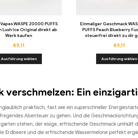
 Vapes WASPE 20000 PUFFS
Einmaliger Geschmack WA
 Lush Ice Original direkt ab
PUFFS Peach Blueberry Fu
Werk kaufen
steuerfrei direkt zu dir g
€
9,11
€
9,11
Ausführung wählen
Ausführung wählen
verschmelzen: Ein einzigarti
laublich praktisch, fast wie ein superschneller Energiestart
n aufregendes Abenteuer zu gehen. Und die Geschmacksrichtun
minzgarten stehen, der eisige, erfrischende Geschmack umhül
süße Erdbeere und die erfrischende Wassermelone perfekt erg