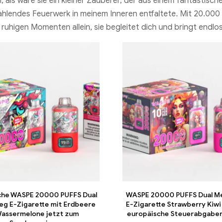
als wäre sie ein kleiner Zauberer, der aus einem fantastische
rahlendes Feuerwerk in meinem Inneren entfaltete. Mit 20.000 
bei ruhigen Momenten allein, sie begleitet dich und bringt en
che WASPE 20000 PUFFS Dual
WASPE 20000 PUFFS Dual M
eg E-Zigarette mit Erdbeere
E-Zigarette Strawberry Kiwi
Wassermelone jetzt zum
europäische Steuerabgaben 