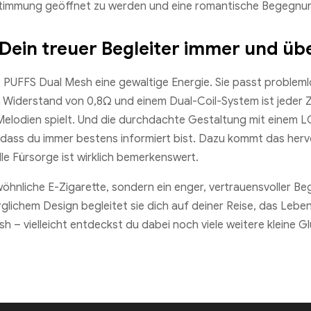
Stimmung geöffnet zu werden und eine romantische Begegnung
Dein treuer Begleiter immer und übe
UFFS Dual Mesh eine gewaltige Energie. Sie passt problemlos
 Widerstand von 0,8Ω und einem Dual-Coil-System ist jeder Zu
lodien spielt. Und die durchdachte Gestaltung mit einem LC
, dass du immer bestens informiert bist. Dazu kommt das her
e Fürsorge ist wirklich bemerkenswert.
nliche E-Zigarette, sondern ein enger, vertrauensvoller Begl
glichem Design begleitet sie dich auf deiner Reise, das Lebe
– vielleicht entdeckst du dabei noch viele weitere kleine 