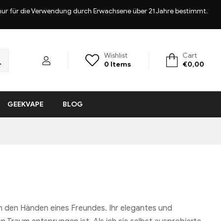
d nur für die Verwendung durch Erwachsene über 21 Jahre bestimmt.
Wishlist
Cart
0
Items
€
0,00
GEEKVAPE
BLOG
n den Händen eines Freundes. Ihr elegantes und