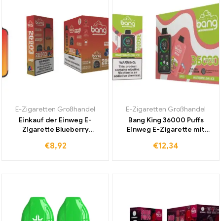
E-Zigaretten Großhandel
E-Zigaretten Großhandel
Einkauf der Einweg E-
Bang King 36000 Puffs
Zigarette Blueberry
Einweg E-Zigarette mit
Watermelon 20000 Puff
Display und
€
8,92
€
12,34
Dual Mesh direkt vom
Spannungskontrolle für
Hersteller für Dampfer
intensiven Watermelon Ice
Geschmack erleben