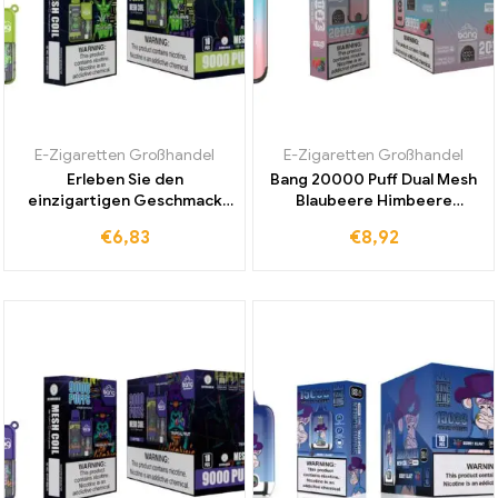
E-Zigaretten Großhandel
E-Zigaretten Großhandel
Erleben Sie den
Bang 20000 Puff Dual Mesh
einzigartigen Geschmack
Blaubeere Himbeere
der weltweit beliebtesten
Original Werk Hohe Qualität
€
6,83
€
8,92
Bang 9000 Puffs Aloe Grape
mit bis zu 20000 Zügen für
E-Zigarette
einzigartiges Dampfen