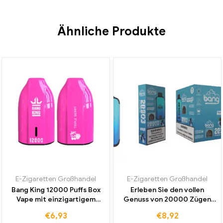
Ähnliche Produkte
E-Zigaretten Großhandel
E-Zigaretten Großhandel
Bang King 12000 Puffs Box
Erleben Sie den vollen
Vape mit einzigartigem
Genuss von 20000 Zügen
Triple Berry Geschmack
Blaubeer Ice mit der Bang
€
6,93
€
8,92
jetzt Duty-Free erhältlich
Dual Mesh Einweg E-