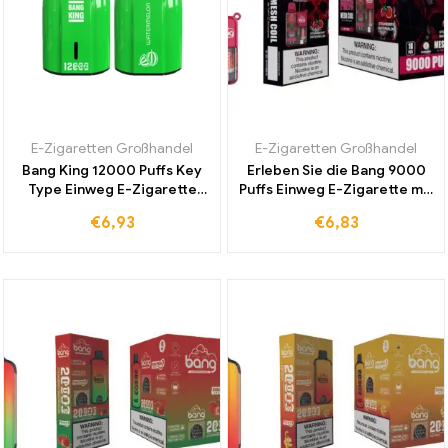
E-Zigaretten Großhandel
E-Zigaretten Großhandel
Bang King 12000 Puffs Key
Erleben Sie die Bang 9000
Type Einweg E-Zigarette
Puffs Einweg E-Zigarette mit
Wassermelone Jetzt
Strawberry Watermelon –
€
6,93
€
6,83
Bestseller Zum
9000 Züge voller intensiver
Großhandelspreis Bestellen
Erfrischung und Geschmack