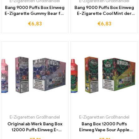
E-Zigaretten Großhandel
E-Zigaretten Großhandel
Bang 9000 Puffs Box Einweg
Bang 9000 Puffs Box Einweg
E-Zigarette Gummy Bear für
E-Zigarette Cool Mint der
ein intensives
weltweit beliebteste
€
6,83
€
6,83
Geschmackserlebnis zum
Klassiker für intensives und
günstigen Preis kaufen
erfrischendes Dampfen
E-Zigaretten Großhandel
E-Zigaretten Großhandel
Original ab Werk Bang Box
Bang Box 12000 Puffs
12000 Puffs Einweg E-
Einweg Vape Sour Apple
Zigarette mit Strawberry
Raspberry für weltweiten