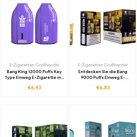
E-Zigaretten Großhandel
E-Zigaretten Großhandel
Bang King 12000 Puffs Key
Entdecken Sie die Bang
Type Einweg E-Zigarette mit
9000 Puffs Einweg E-
erstklassiger Leistung und
Zigarette in Peach Mango
€
6,93
€
6,83
erfrischendem Geschmack
für ein einzigartiges
von Blaubeere und Traube
Dampferlebnis ohne
Zollgebühren