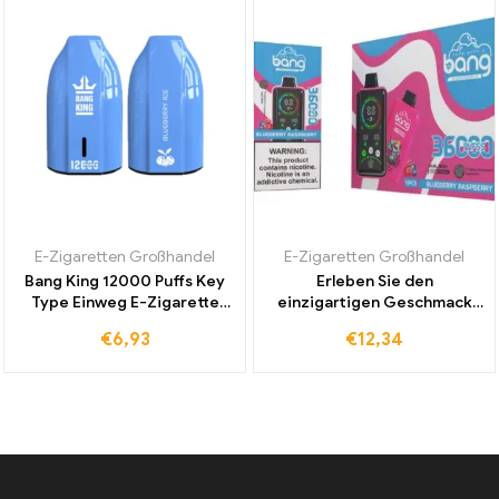
E-Zigaretten Großhandel
E-Zigaretten Großhandel
Bang King 12000 Puffs Key
Erleben Sie den
Type Einweg E-Zigarette
einzigartigen Geschmack
Blueberry Ice Direktverkauf
der Bang King 36000 Puffs
€
6,93
€
12,34
ab Werk für langanhaltenden
E-Zigarette Blueberry
Geschmack und
Raspberry mit exklusivem
erfrischende Intensität
Rabatt und großem Display