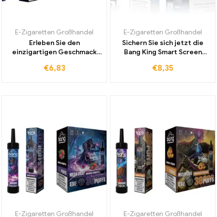
E-Zigaretten Großhandel
E-Zigaretten Großhandel
Erleben Sie den
Sichern Sie sich jetzt die
einzigartigen Geschmack
Bang King Smart Screen
der Bang 9000 Puffs Box
15000 Puff Einweg E-
€
6,83
€
8,35
Einweg E-Zigarette mit
Zigarette Berry Blast mit
exotischem Tropical Fruit
hochwertigen Aromen zum
Aroma
Großhandelspreis
E-Zigaretten Großhandel
E-Zigaretten Großhandel