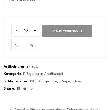
-
+
IN DEN WARENKORB
Artikelnummer:
n. v.
Kategorie:
E-Zigaretten Großhandel
Schlagwörter:
30000 Züge Vape
,
E-Vape
,
F
,
New
Facebook
Twitter
Email
Share:
Genießen Sie ein unkompliziertes Einkaufserlebnis ohne