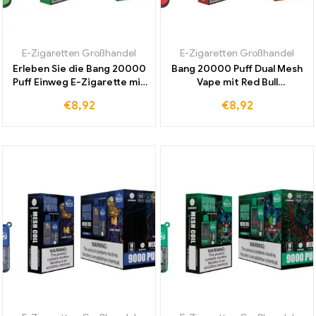
E-Zigaretten Großhandel
E-Zigaretten Großhandel
Erleben Sie die Bang 20000
Bang 20000 Puff Dual Mesh
Puff Einweg E-Zigarette mit
Vape mit Red Bull
Dual Mesh und Strawberry
Geschmack und LED Display
€
8,92
€
8,92
Watermelon zu einem
langlebige Batterie jetzt zu
günstigen Großhandelspreis
Großhandelspreisen
erhältlich