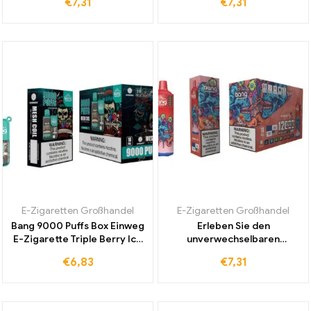
€
7,31
€
7,31
Lychee für Duty-Free
Vertrieb und intensiven
Versand und intensiven
fruchtigen Genuss
Genuss
E-Zigaretten Großhandel
E-Zigaretten Großhandel
Bang 9000 Puffs Box Einweg
Erleben Sie den
E-Zigarette Triple Berry Ice
unverwechselbaren
jetzt kaufen und
Geschmack der Bang Box
€
6,83
€
7,31
erfrischenden fruchtigen
12000 Puffs Einweg E-
Geschmack erleben
Zigarette Strawberry Ice
direkt vom Anbieter