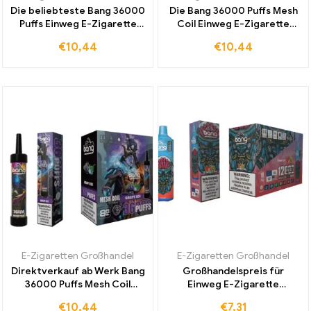
Die beliebteste Bang 36000
Die Bang 36000 Puffs Mesh
Puffs Einweg E-Zigarette
Coil Einweg E-Zigarette
Mesh Coil Mixed Fruits jetzt
Mango Peach bietet
€
10,44
€
10,44
zu einem günstigen Preis
intensiven Geschmack und
weltweit erhältlich
beeindruckende Haltbarkeit
bis zu 36000 Zügen
E-Zigaretten Großhandel
E-Zigaretten Großhandel
Direktverkauf ab Werk Bang
Großhandelspreis für
36000 Puffs Mesh Coil
Einweg E-Zigarette
Einweg E-Zigarette Grape
Strawberry Kiwi Frische
€
10,44
€
7,31
Ice für intensiven
Aromen mit 12000 Zügen