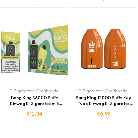
Geschmack und Dampf
Direkt vom Hersteller
Kaufen
E-Zigaretten Großhandel
E-Zigaretten Großhandel
Bang King 36000 Puffs
Bang King 12000 Puffs Key
Einweg E-Zigarette mit
Type Einweg E-Zigarette
einstellbarer
Cherry Cola Intensiver Cola-
€
12,34
€
6,93
Spannungsregelung und
Kirsch-Geschmack für
intensiven Strawberry
Langanhaltenden Genuss
Banana Geschmack für
Dampfer