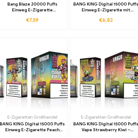
Bang Blaze 20000 Puffs
BANG KING Digital 15000 Puff
Einweg E-Zigarette
Einweg E-Zigarette mit
Watermelon Bubblegum – für
intensiven Triple Fruit Aromen
€
7,59
€
6,83
alle die das Frischegefühl
– Das perfekte Accessoire für
lieben jetzt zu
Ihr Dampferlebnis
Großhandelspreisen für Sie
verfügbar
E-Zigaretten Großhandel
E-Zigaretten Großhandel
BANG KING Digital 15000 Puffs
BANG KING Digital 15000 Puff
Einweg E-Zigarette Peach
Vape Strawberry Kiwi –
Mango – Entdecken Sie die
Erleben Sie den einzigartigen