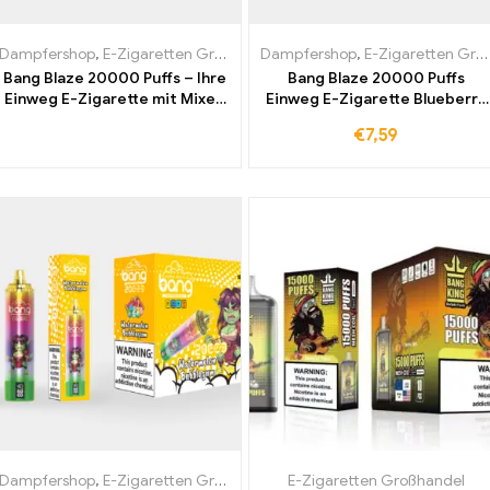
Dampfershop
,
E-Zigaretten Großhandel
Dampfershop
,
E-Zigaretten Großhandel
Bang Blaze 20000 Puffs – Ihre
Bang Blaze 20000 Puffs
Einweg E-Zigarette mit Mixed
Einweg E-Zigarette Blueberry
Berries der perfekte Begleiter
Raspberry Hochwertige
€
7,59
für fruchtige Dampfmomente
Aromen, die Sie lieben werden
sofort Duty-free kaufen
und das alles duty-free und
preiswert
Dampfershop
,
E-Zigaretten Großhandel
E-Zigaretten Großhandel