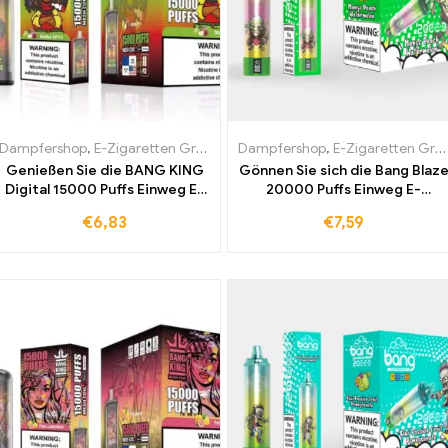
Dampfershop
,
E-Zigaretten Großhandel
Dampfershop
,
E-Zigaretten Großhandel
Genießen Sie die BANG KING
Gönnen Sie sich die Bang Blaz
Digital 15000 Puffs Einweg E-
20000 Puffs Einweg E-
Zigarette Double Apple Ein
Zigarette Mango Peach
€
6,83
€
7,59
erfrischendes Dampferlebnis
Watermelon – die weltweit
das höchste Ansprüche an
meistverkaufte E-Zigarette
Geschmack und Qualität
für unvergesslichen
erfüllt
Geschmack