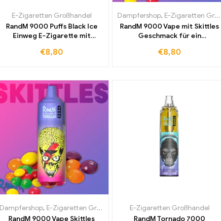
E-Zigaretten Großhandel
Dampfershop
,
E-Zigaretten Großhandel
RandM 9000 Puffs Black Ice
RandM 9000 Vape mit Skittles
Einweg E-Zigarette mit
Geschmack für ein
intensivem
einzigartiges Dampferlebnis
€
8,80
€
8,80
Mentholgeschmack und
starker Dampfproduktion
Dampfershop
,
E-Zigaretten Großhandel
E-Zigaretten Großhandel
RandM 9000 Vape Skittles
RandM Tornado 7000