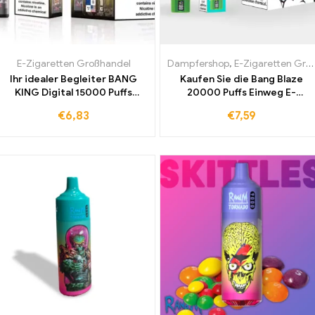
E-Zigaretten Großhandel
Dampfershop
,
E-Zigaretten Großhandel
Ihr idealer Begleiter BANG
Kaufen Sie die Bang Blaze
KING Digital 15000 Puffs
20000 Puffs Einweg E-
Einweg E-Zigarette Pink
Zigarette mit köstlichem Kiwi
€
6,83
€
7,59
Lemonade – Leistungsstark
Passion Fruit Pomegranate –
und erfrischend im Geschmack
Attraktiver Großhandelspreis
für alle Liebhaber