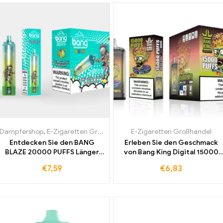
Dampfershop
,
E-Zigaretten Großhandel
E-Zigaretten Großhandel
Entdecken Sie den BANG
Erleben Sie den Geschmack
BLAZE 20000 PUFFS Länger
von Bang King Digital 15000
genießen
Puffs
€
7,59
€
6,83