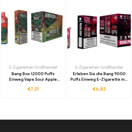
E-Zigaretten Großhandel
E-Zigaretten Großhandel
Bang Box 12000 Puffs
Erleben Sie die Bang 9000
Einweg Vape Sour Apple
Puffs Einweg E-Zigarette mit
Raspberry für weltweiten
Strawberry Watermelon –
€
7,31
€
6,83
Vertrieb und intensiven
9000 Züge voller intensiver
fruchtigen Genuss
Erfrischung und Geschmack