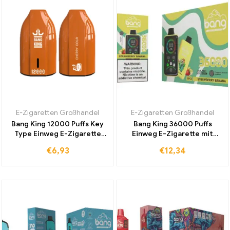
E-Zigaretten Großhandel
E-Zigaretten Großhandel
Bang King 12000 Puffs Key
Bang King 36000 Puffs
Type Einweg E-Zigarette
Einweg E-Zigarette mit
Cherry Cola Intensiver Cola-
einstellbarer
€
6,93
€
12,34
Kirsch-Geschmack für
Spannungsregelung und
Langanhaltenden Genuss
intensiven Strawberry
Banana Geschmack für
Dampfer