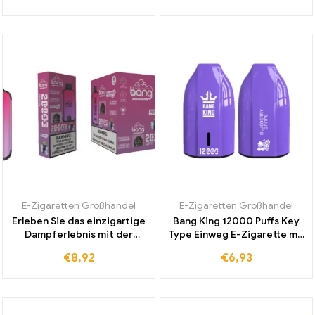
Shop Erwerben
Chance auf Premiumqualität
zum besten Preis
E-Zigaretten Großhandel
E-Zigaretten Großhandel
Erleben Sie das einzigartige
Bang King 12000 Puffs Key
Dampferlebnis mit der
Type Einweg E-Zigarette mit
beliebten Bang 20000 Puff
erstklassiger Leistung und
€
8,92
€
6,93
Dual Mesh E-Zigarette in
erfrischendem Geschmack
Grape Ice Geschmack
von Blaubeere und Traube