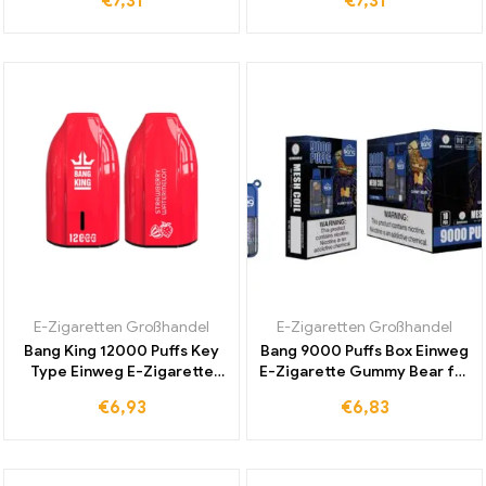
€
7,31
€
7,31
Lychee für Duty-Free
für internationalen
Versand und intensiven
Einzelhandel
Genuss
E-Zigaretten Großhandel
E-Zigaretten Großhandel
Bang King 12000 Puffs Key
Bang 9000 Puffs Box Einweg
Type Einweg E-Zigarette
E-Zigarette Gummy Bear für
Strawberry Watermelon
ein intensives
€
6,93
€
6,83
Meistverkauft Duty-Free
Geschmackserlebnis zum
Perfekt für Täglichen
günstigen Preis kaufen
Genuss