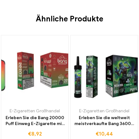
Ähnliche Produkte
E-Zigaretten Großhandel
E-Zigaretten Großhandel
Erleben Sie die Bang 20000
Erleben Sie die weltweit
Puff Einweg E-Zigarette mit
meistverkaufte Bang 36000
Dual Mesh und Strawberry
Puffs Mesh Coil Einweg E-
€
8,92
€
10,44
Watermelon zu einem
Zigarette Mint Ice für