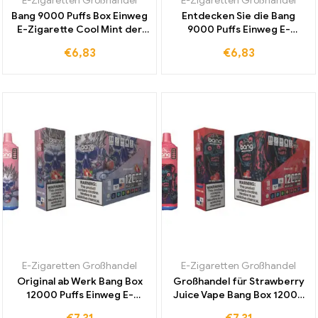
E-Zigaretten Großhandel
E-Zigaretten Großhandel
Bang 9000 Puffs Box Einweg
Entdecken Sie die Bang
E-Zigarette Cool Mint der
9000 Puffs Einweg E-
weltweit beliebteste
Zigarette in Peach Mango
€
6,83
€
6,83
Klassiker für intensives und
für ein einzigartiges
erfrischendes Dampfen
Dampferlebnis ohne
Zollgebühren
E-Zigaretten Großhandel
E-Zigaretten Großhandel
Original ab Werk Bang Box
Großhandel für Strawberry
12000 Puffs Einweg E-
Juice Vape Bang Box 12000
Zigarette mit Strawberry
Züge Einweg E-Zigaretten