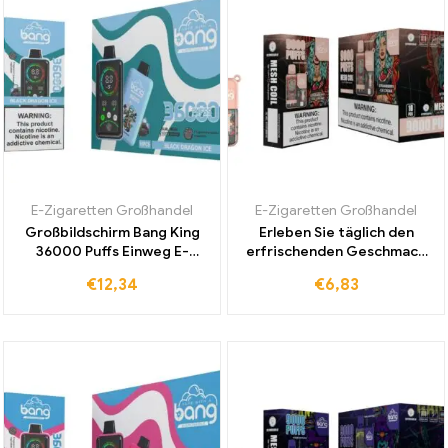
E-Zigaretten Großhandel
E-Zigaretten Großhandel
Großbildschirm Bang King
Erleben Sie täglich den
36000 Puffs Einweg E-
erfrischenden Geschmack
Zigarette Black Dragon Ice
der Bang 9000 Puffs Einweg
€
12,34
€
6,83
mit Spannungsregelung
E-Zigarette mit Strawberry
jetzt kaufen
Ice Cream