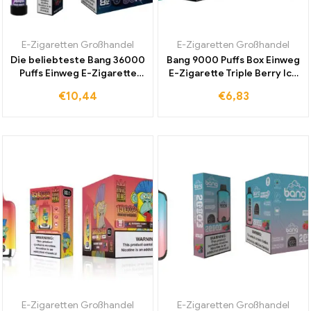
E-Zigaretten Großhandel
E-Zigaretten Großhandel
Die beliebteste Bang 36000
Bang 9000 Puffs Box Einweg
Puffs Einweg E-Zigarette
E-Zigarette Triple Berry Ice
Mesh Coil Mixed Fruits jetzt
jetzt kaufen und
€
10,44
€
6,83
zu einem günstigen Preis
erfrischenden fruchtigen
weltweit erhältlich
Geschmack erleben
E-Zigaretten Großhandel
E-Zigaretten Großhandel