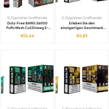
E-Zigaretten Großhandel
E-Zigaretten Großhandel
Duty-Free BANG 36000
Erleben Sie den
Puffs Mesh Coil Einweg E-
einzigartigen Geschmack
Zigarette Strawberry Kiwi
der weltweit beliebtesten
€
10,44
€
6,83
jetzt direkt ab Werk für
Bang 9000 Puffs Aloe Grape
besten Geschmack
E-Zigarette
bestellen