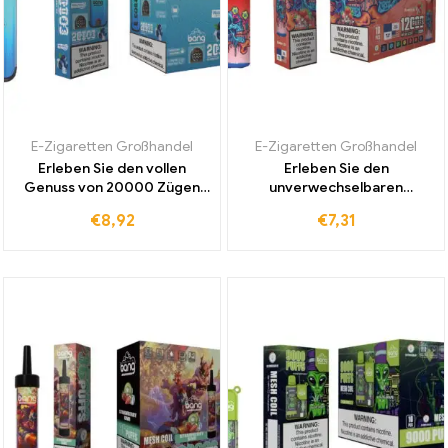
E-Zigaretten Großhandel
E-Zigaretten Großhandel
Erleben Sie den vollen
Erleben Sie den
Genuss von 20000 Zügen
unverwechselbaren
Blaubeer Ice mit der Bang
Geschmack der Bang Box
€
8,92
€
7,31
Dual Mesh Einweg E-
12000 Puffs Einweg E-
Zigarette und kostenlosem
Zigarette Strawberry Ice
Versand in Europa
direkt vom Anbieter