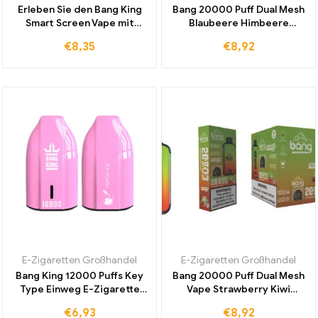
Erleben Sie den Bang King
Bang 20000 Puff Dual Mesh
Smart Screen Vape mit
Blaubeere Himbeere
15000 Puffs in Blueberry
Original Werk Hohe Qualität
€
8,35
€
8,92
Cherry Lemon und
mit bis zu 20000 Zügen für
kostenloser Lieferung
einzigartiges Dampfen
E-Zigaretten Großhandel
E-Zigaretten Großhandel
Bang King 12000 Puffs Key
Bang 20000 Puff Dual Mesh
Type Einweg E-Zigarette
Vape Strawberry Kiwi
Peach Ice für Einzigartige
Weltweit führend im Verkauf
€
6,93
€
8,92
Frische Jetzt im Duty-Free
zu Großhandelspreisen Ihre