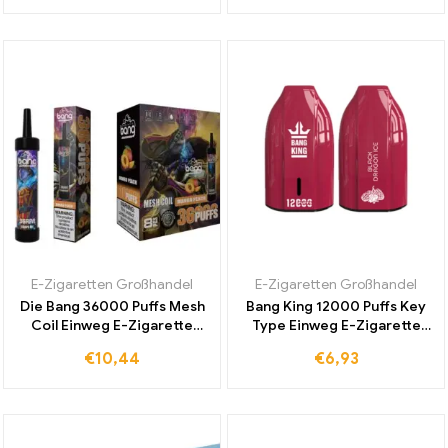
günstigen Großhandelspreis
intensiven Frischegenuss
E-Zigaretten Großhandel
E-Zigaretten Großhandel
Die Bang 36000 Puffs Mesh
Bang King 12000 Puffs Key
Coil Einweg E-Zigarette
Type Einweg E-Zigarette
Mango Peach bietet
Black Dragon Ice zu
€
10,44
€
6,93
intensiven Geschmack und
günstigen
beeindruckende Haltbarkeit
Großhandelspreisen der
bis zu 36000 Zügen
ideale Alltagsbegleiter