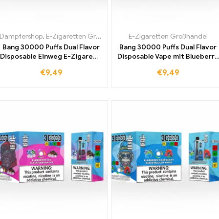
Dampfershop
,
E-Zigaretten Großhandel
E-Zigaretten Großhandel
Bang 30000 Puffs Dual Flavor
Bang 30000 Puffs Dual Flavor
Disposable Einweg E-Zigarette
Disposable Vape mit Blueberry
Strawberry and Watermelon
Raspberry und Peach Mango
€
9,49
€
9,49
und Grape Ice Top Qualität zu
Watermelon Jetzt zum
Großhandelspreis direkt vom
Großhandelspreis Kaufen und
Werk für Sie
Genießen