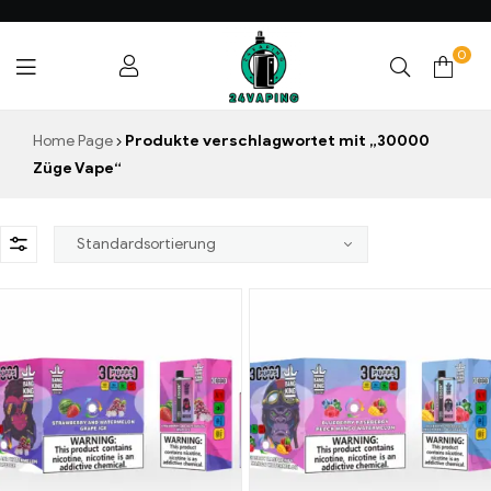
0
24VAPING.COM
Home Page
Produkte verschlagwortet mit „30000
Züge Vape“