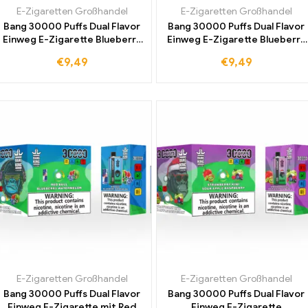
E-Zigaretten Großhandel
E-Zigaretten Großhandel
Bang 30000 Puffs Dual Flavor
Bang 30000 Puffs Dual Flavor
Einweg E-Zigarette Blueberry
Einweg E-Zigarette Blueberry
Ice und Black Dragon Ice für
Raspberry und Mixed Mouldy
€
9,49
€
9,49
doppelte
Fruit Duty-free für
Geschmackserlebnisse zum
einzigartigen Geschmack
günstigen Großhandelspreis
E-Zigaretten Großhandel
E-Zigaretten Großhandel
Bang 30000 Puffs Dual Flavor
Bang 30000 Puffs Dual Flavor
Einweg E-Zigarette mit Red
Einweg E-Zigarette