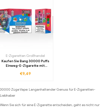
E-Zigaretten Großhandel
Kaufen Sie Bang 30000 Puffs
Einweg-E-Zigarette mit
Watermelon Ice und Blueberry
€
9,49
Mint zum Großhandelspreis
30000 Züge Vape: Langanhaltender Genuss für E-Zigaretten-
Liebhaber
Wenn Sie sich für eine E-Zigarette entscheiden, geht es nicht nur