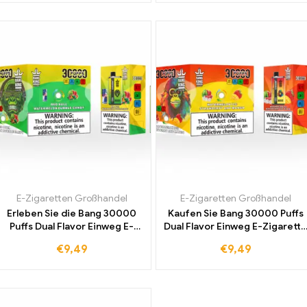
Hersteller
E-Zigaretten Großhandel
E-Zigaretten Großhandel
Erleben Sie die Bang 30000
Kaufen Sie Bang 30000 Puffs
Puffs Dual Flavor Einweg E-
Dual Flavor Einweg E-Zigarette
Zigarette mit Red Bull und
mit Watermelon Ice und
€
9,49
€
9,49
Watermelon Bubble Candy
Strawberry Mango Duty-Free
Direktverkauf ab Werk
Direktverkauf ab Werk