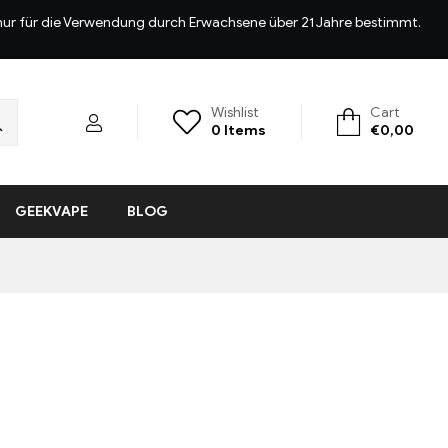
d nur für die Verwendung durch Erwachsene über 21 Jahre bestimmt.
Wishlist
Cart
0
Items
€
0,00
GEEKVAPE
BLOG