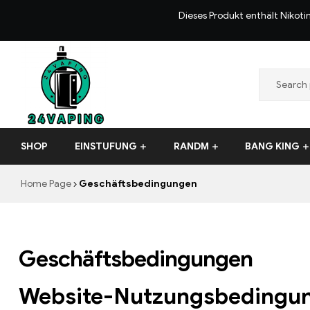
Dieses Produkt enthält Nikoti
24VAPING.COM
SHOP
EINSTUFUNG
RANDM
BANG KING
Home Page
Geschäftsbedingungen
Geschäftsbedingungen
Website-Nutzungsbedingung