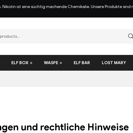
n. Nikotin ist eine süchtig machende Chemikalie. Unsere Produkte sin
ELF BOX
WASPE
ELF BAR
LOST MARY
en und rechtliche Hinweise