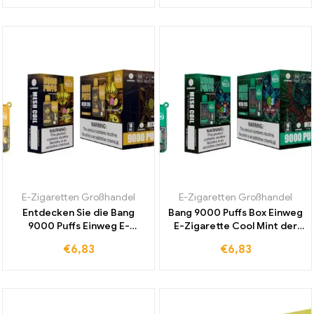
Großhandelspreis Bestellen
fruchtigen Genuss
E-Zigaretten Großhandel
E-Zigaretten Großhandel
Entdecken Sie die Bang
Bang 9000 Puffs Box Einweg
9000 Puffs Einweg E-
E-Zigarette Cool Mint der
Zigarette in Peach Mango
weltweit beliebteste
€
6,83
€
6,83
für ein einzigartiges
Klassiker für intensives und
Dampferlebnis ohne
erfrischendes Dampfen
Zollgebühren