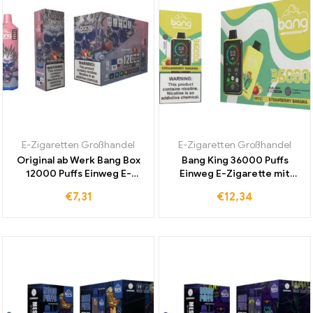
E-Zigaretten Großhandel
E-Zigaretten Großhandel
Original ab Werk Bang Box
Bang King 36000 Puffs
12000 Puffs Einweg E-
Einweg E-Zigarette mit
Zigarette mit Strawberry
einstellbarer
€
7,31
€
12,34
Lychee für Duty-Free
Spannungsregelung und
Versand und intensiven
intensiven Strawberry
Genuss
Banana Geschmack für
Dampfer