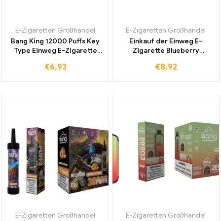
E-Zigaretten Großhandel
E-Zigaretten Großhandel
Bang King 12000 Puffs Key
Einkauf der Einweg E-
Type Einweg E-Zigarette
Zigarette Blueberry
Black Dragon Ice zu
Watermelon 20000 Puff
€
6,93
€
8,92
günstigen
Dual Mesh direkt vom
Großhandelspreisen der
Hersteller für Dampfer
ideale Alltagsbegleiter
E-Zigaretten Großhandel
E-Zigaretten Großhandel