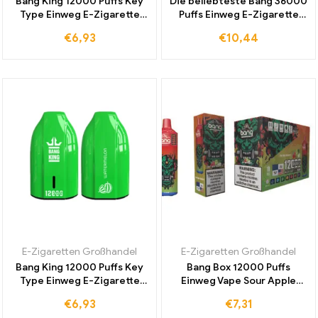
Bang King 12000 Puffs Key
Die beliebteste Bang 36000
Type Einweg E-Zigarette
Puffs Einweg E-Zigarette
Peach Ice für Einzigartige
Mesh Coil Mixed Fruits jetzt
€
6,93
€
10,44
Frische Jetzt im Duty-Free
zu einem günstigen Preis
Shop Erwerben
weltweit erhältlich
E-Zigaretten Großhandel
E-Zigaretten Großhandel
Bang King 12000 Puffs Key
Bang Box 12000 Puffs
Type Einweg E-Zigarette
Einweg Vape Sour Apple
Wassermelone Jetzt
Raspberry für weltweiten
€
6,93
€
7,31
Bestseller Zum
Vertrieb und intensiven