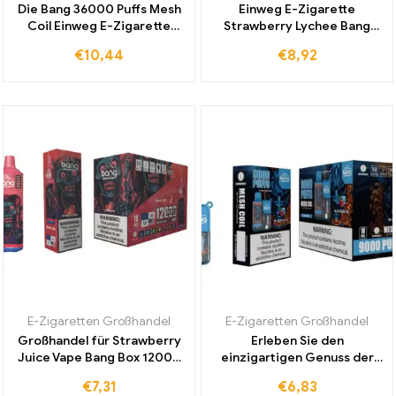
Die Bang 36000 Puffs Mesh
Einweg E-Zigarette
Coil Einweg E-Zigarette
Strawberry Lychee Bang
Mango Peach bietet
20000Puff Dual Mesh mit
€
10,44
€
8,92
intensiven Geschmack und
langer Akkulaufzeit und
beeindruckende Haltbarkeit
hoher Liquidkapazität
bis zu 36000 Zügen
günstig im Großhandel
kaufen
E-Zigaretten Großhandel
E-Zigaretten Großhandel
Großhandel für Strawberry
Erleben Sie den
Juice Vape Bang Box 12000
einzigartigen Genuss der
Züge Einweg E-Zigaretten
Bang 9000 Puffs Box Einweg
€
7,31
€
6,83
für internationalen
E-Zigarette Blue Razz Ice im