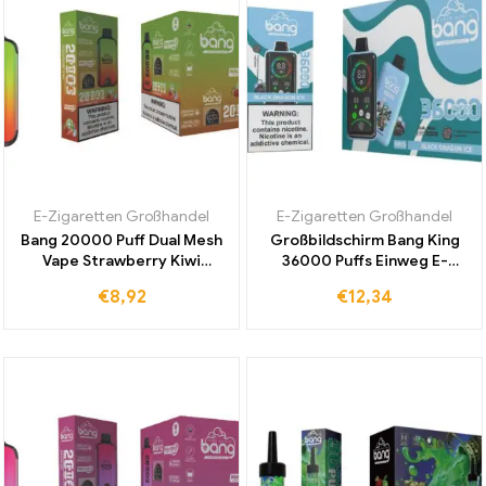
E-Zigaretten Großhandel
E-Zigaretten Großhandel
Bang 20000 Puff Dual Mesh
Großbildschirm Bang King
Vape Strawberry Kiwi
36000 Puffs Einweg E-
Weltweit führend im Verkauf
Zigarette Black Dragon Ice
€
8,92
€
12,34
zu Großhandelspreisen Ihre
mit Spannungsregelung
Chance auf Premiumqualität
jetzt kaufen
zum besten Preis