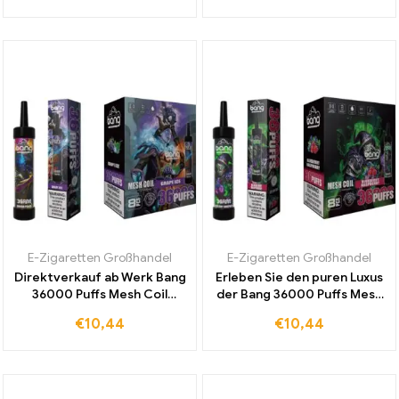
Einzelhandel
Duty-free Bereich
E-Zigaretten Großhandel
E-Zigaretten Großhandel
Direktverkauf ab Werk Bang
Erleben Sie den puren Luxus
36000 Puffs Mesh Coil
der Bang 36000 Puffs Mesh
Einweg E-Zigarette Grape
Coil Einweg E-Zigarette
€
10,44
€
10,44
Ice für intensiven
Blueberry Raspberry zu
Geschmack und Dampf
Duty-Free Sonderpreisen