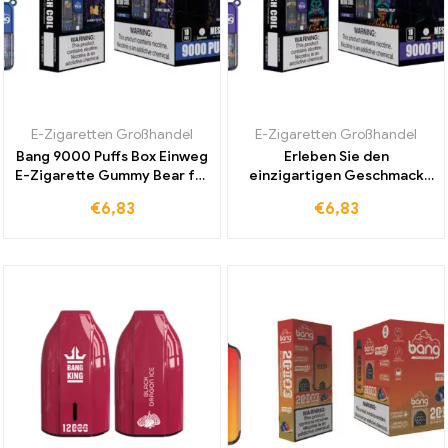
E-Zigaretten Großhandel
E-Zigaretten Großhandel
Bang 9000 Puffs Box Einweg
Erleben Sie den
E-Zigarette Gummy Bear für
einzigartigen Geschmack
ein intensives
der Bang 9000 Puffs Box
€
6,83
€
6,83
Geschmackserlebnis zum
Einweg E-Zigarette mit
günstigen Preis kaufen
exotischem Tropical Fruit
Aroma