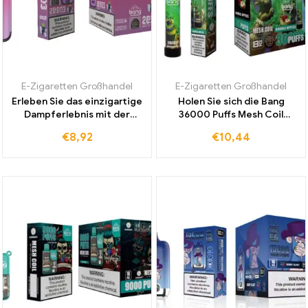
E-Zigaretten Großhandel
E-Zigaretten Großhandel
Erleben Sie das einzigartige
Holen Sie sich die Bang
Dampferlebnis mit der
36000 Puffs Mesh Coil
beliebten Bang 20000 Puff
Einweg E-Zigarette mit
€
8,92
€
10,44
Dual Mesh E-Zigarette in
Double Apples zu einem
Grape Ice Geschmack
günstigen Großhandelspreis
als idealen Begleiter