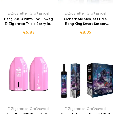
E-Zigaretten Großhandel
E-Zigaretten Großhandel
Bang 9000 Puffs Box Einweg
Sichern Sie sich jetzt die
E-Zigarette Triple Berry Ice
Bang King Smart Screen
jetzt kaufen und
15000 Puff Einweg E-
€
6,83
€
8,35
erfrischenden fruchtigen
Zigarette Berry Blast mit
Geschmack erleben
hochwertigen Aromen zum
Großhandelspreis
E-Zigaretten Großhandel
E-Zigaretten Großhandel