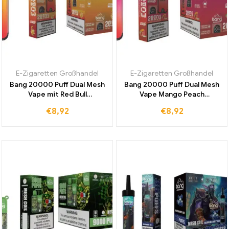
E-Zigaretten Großhandel
E-Zigaretten Großhandel
Bang 20000 Puff Dual Mesh
Bang 20000 Puff Dual Mesh
Vape mit Red Bull
Vape Mango Peach
Geschmack und LED Display
Watermelon Weltweit
€
8,92
€
8,92
langlebige Batterie jetzt zu
Beliebt Zollfrei für
Großhandelspreisen
Einzigartiges Dampferlebnis
erhältlich