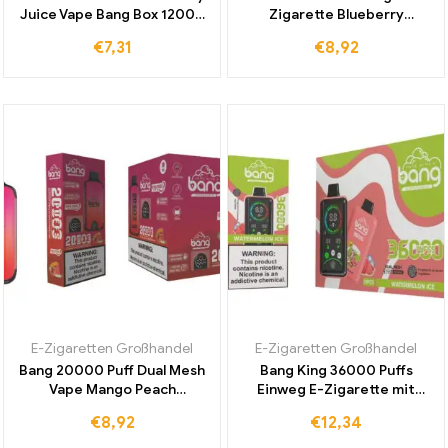
Juice Vape Bang Box 12000
Zigarette Blueberry
Züge Einweg E-Zigaretten
Watermelon 20000 Puff
€
7,31
€
8,92
für internationalen
Dual Mesh direkt vom
Einzelhandel
Hersteller für Dampfer
E-Zigaretten Großhandel
E-Zigaretten Großhandel
Bang 20000 Puff Dual Mesh
Bang King 36000 Puffs
Vape Mango Peach
Einweg E-Zigarette mit
Watermelon Weltweit
Display und
€
8,92
€
12,34
Beliebt Zollfrei für
Spannungskontrolle für
Einzigartiges Dampferlebnis
intensiven Watermelon Ice