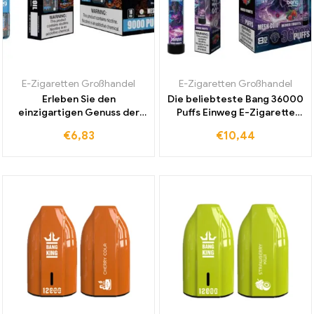
E-Zigaretten Großhandel
E-Zigaretten Großhandel
Erleben Sie den
Die beliebteste Bang 36000
einzigartigen Genuss der
Puffs Einweg E-Zigarette
Bang 9000 Puffs Box Einweg
Mesh Coil Mixed Fruits jetzt
€
6,83
€
10,44
E-Zigarette Blue Razz Ice im
zu einem günstigen Preis
Duty-free Bereich
weltweit erhältlich