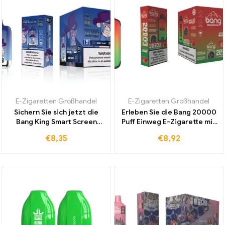
E-Zigaretten Großhandel
E-Zigaretten Großhandel
Sichern Sie sich jetzt die
Erleben Sie die Bang 20000
Bang King Smart Screen
Puff Einweg E-Zigarette mit
15000 Puff Einweg E-
Dual Mesh und Strawberry
€
8,35
€
8,92
Zigarette Berry Blast mit
Watermelon zu einem
hochwertigen Aromen zum
günstigen Großhandelspreis
Großhandelspreis