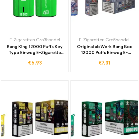
E-Zigaretten Großhandel
E-Zigaretten Großhandel
Bang King 12000 Puffs Key
Original ab Werk Bang Box
Type Einweg E-Zigarette
12000 Puffs Einweg E-
Wassermelone Jetzt
Zigarette mit Strawberry
€
6,93
€
7,31
Bestseller Zum
Lychee für Duty-Free
Großhandelspreis Bestellen
Versand und intensiven
Genuss