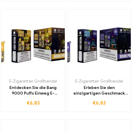
Geschmack erleben
E-Zigaretten Großhandel
E-Zigaretten Großhandel
Entdecken Sie die Bang
Erleben Sie den
9000 Puffs Einweg E-
einzigartigen Geschmack
Zigarette in Peach Mango
der Bang 9000 Puffs Box
€
6,83
€
6,83
für ein einzigartiges
Einweg E-Zigarette mit
Dampferlebnis ohne
exotischem Tropical Fruit
Zollgebühren
Aroma