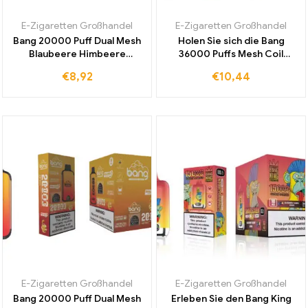
E-Zigaretten Großhandel
E-Zigaretten Großhandel
Bang 20000 Puff Dual Mesh
Holen Sie sich die Bang
Blaubeere Himbeere
36000 Puffs Mesh Coil
Original Werk Hohe Qualität
Einweg E-Zigarette mit
€
8,92
€
10,44
mit bis zu 20000 Zügen für
Double Apples zu einem
einzigartiges Dampfen
günstigen Großhandelspreis
als idealen Begleiter
E-Zigaretten Großhandel
E-Zigaretten Großhandel
Bang 20000 Puff Dual Mesh
Erleben Sie den Bang King