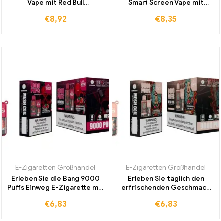
Vape mit Red Bull
Smart Screen Vape mit
Geschmack und LED Display
15000 Puffs in Blueberry
€
8,92
€
8,35
langlebige Batterie jetzt zu
Cherry Lemon und
Großhandelspreisen
kostenloser Lieferung
erhältlich
E-Zigaretten Großhandel
E-Zigaretten Großhandel
Erleben Sie die Bang 9000
Erleben Sie täglich den
Puffs Einweg E-Zigarette mit
erfrischenden Geschmack
Strawberry Watermelon –
der Bang 9000 Puffs Einweg
€
6,83
€
6,83
9000 Züge voller intensiver
E-Zigarette mit Strawberry
Erfrischung und Geschmack
Ice Cream