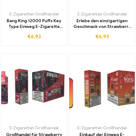
E-Zigaretten Großhandel
E-Zigaretten Großhandel
Bang King 12000 Puffs Key
Erlebe den einzigartigen
Type Einweg E-Zigarette
Geschmack von Strawberry
Cherry Cola Intensiver Cola-
Kiwi mit der Bang King
€
6,93
€
6,93
Kirsch-Geschmack für
12000 Puffs E-Zigarette
Langanhaltenden Genuss
jetzt Duty-Free online
erwerben
E-Zigaretten Großhandel
E-Zigaretten Großhandel
Großhandel für Strawberry
Einkauf der Einweg E-