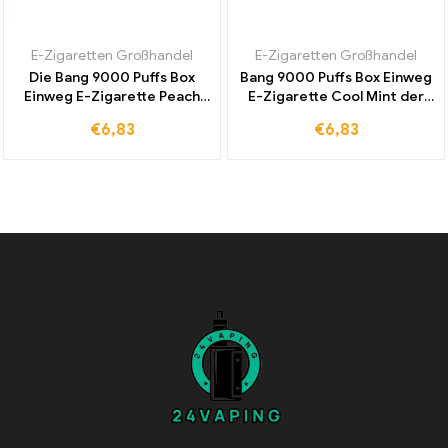
E-Zigaretten Großhandel
E-Zigaretten Großhandel
Die Bang 9000 Puffs Box
Bang 9000 Puffs Box Einweg
Einweg E-Zigarette Peach
E-Zigarette Cool Mint der
Ice Für Täglichen Genuss Ein
weltweit beliebteste
€
6,83
€
6,83
Erfrischendes
Klassiker für intensives und
Geschmackserlebnis
erfrischendes Dampfen