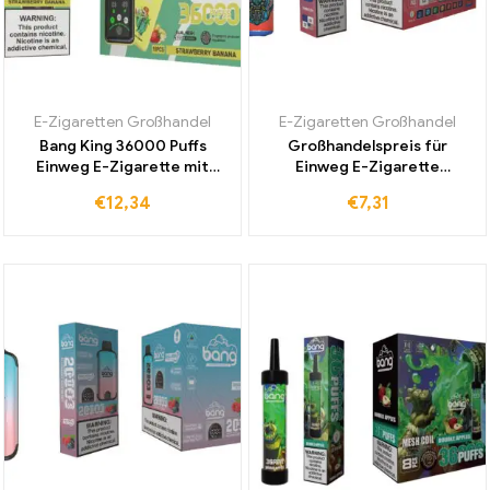
E-Zigaretten Großhandel
E-Zigaretten Großhandel
Bang King 36000 Puffs
Großhandelspreis für
Einweg E-Zigarette mit
Einweg E-Zigarette
einstellbarer
Strawberry Kiwi Frische
€
12,34
€
7,31
Spannungsregelung und
Aromen mit 12000 Zügen
intensiven Strawberry
Direkt vom Hersteller
Banana Geschmack für
Kaufen
Dampfer