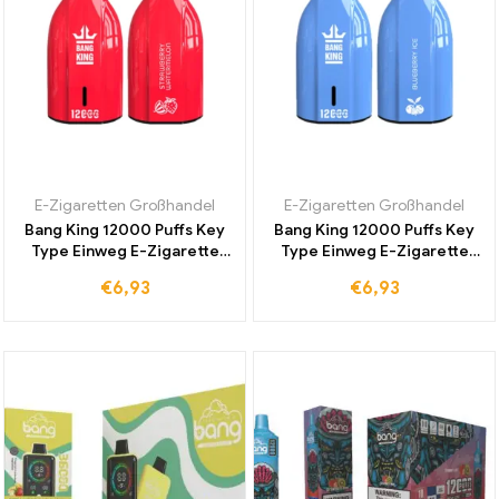
E-Zigaretten Großhandel
E-Zigaretten Großhandel
Bang King 12000 Puffs Key
Bang King 12000 Puffs Key
Type Einweg E-Zigarette
Type Einweg E-Zigarette
Strawberry Watermelon
Blueberry Ice Direktverkauf
€
6,93
€
6,93
Meistverkauft Duty-Free
ab Werk für langanhaltenden
Perfekt für Täglichen
Geschmack und
Genuss
erfrischende Intensität