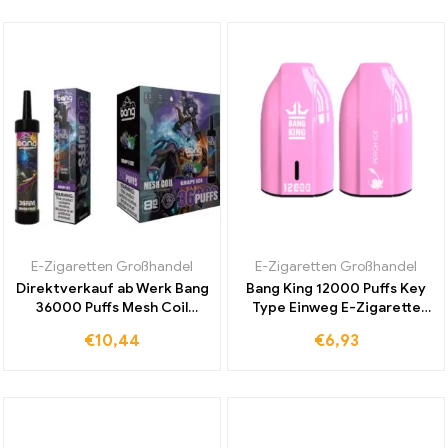
E-Zigaretten Großhandel
E-Zigaretten Großhandel
Direktverkauf ab Werk Bang
Bang King 12000 Puffs Key
36000 Puffs Mesh Coil
Type Einweg E-Zigarette
Einweg E-Zigarette Grape
Peach Ice für Einzigartige
€
10,44
€
6,93
Ice für intensiven
Frische Jetzt im Duty-Free
Geschmack und Dampf
Shop Erwerben